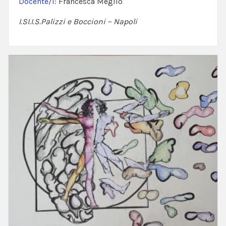
Docente/i:
Francesca Meglio
I.SI.I.S.Palizzi e Boccioni – Napoli