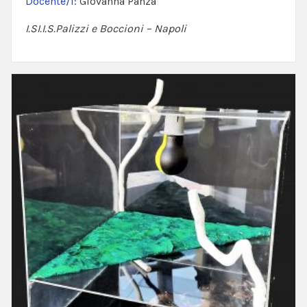
Docente/i:
Giovanna Panza
I.SI.I.S.Palizzi e Boccioni – Napoli