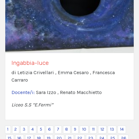
Ingabbia-luce
di Letizia Crivellari , Emma Cesaro , Francesca
Carraro
Docente/i:
Sara Izzo , Renato Macchietto
Liceo S.S “E.Fermi”
1
2
3
4
5
6
7
8
9
10
11
12
13
14
15
16
17
18
19
20
21
22
23
24
25
26