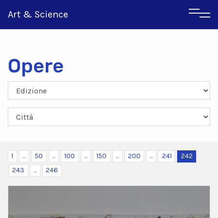
Art & Science
Opere
Inglese
Greco
1
...
50
...
100
...
150
...
200
...
241
242
243
...
246