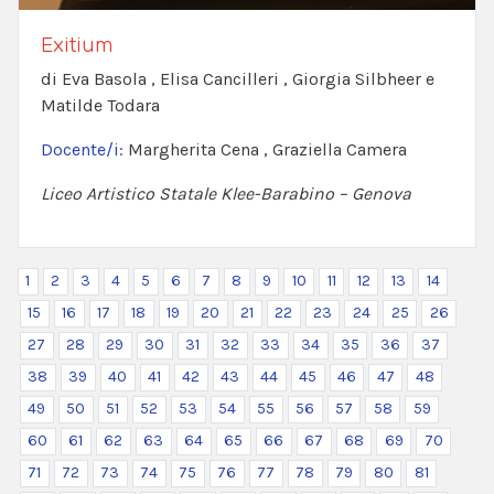
Exitium
di Eva Basola , Elisa Cancilleri , Giorgia Silbheer e
Matilde Todara
Docente/i:
Margherita Cena , Graziella Camera
Liceo Artistico Statale Klee-Barabino – Genova
1
2
3
4
5
6
7
8
9
10
11
12
13
14
15
16
17
18
19
20
21
22
23
24
25
26
27
28
29
30
31
32
33
34
35
36
37
38
39
40
41
42
43
44
45
46
47
48
49
50
51
52
53
54
55
56
57
58
59
60
61
62
63
64
65
66
67
68
69
70
71
72
73
74
75
76
77
78
79
80
81