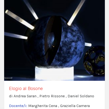
Elogio al Bosone
di Andrea Saran , Pietro Rissone , Daniel Soldano
Docente/i:
Margherita Cena , Graziella Camera