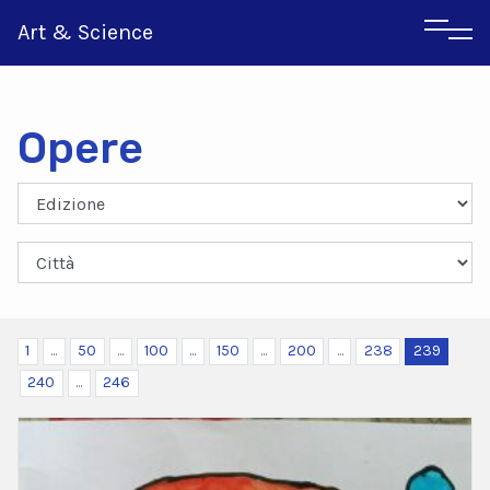
Art & Science
Opere
Inglese
Greco
1
...
50
...
100
...
150
...
200
...
238
239
240
...
246