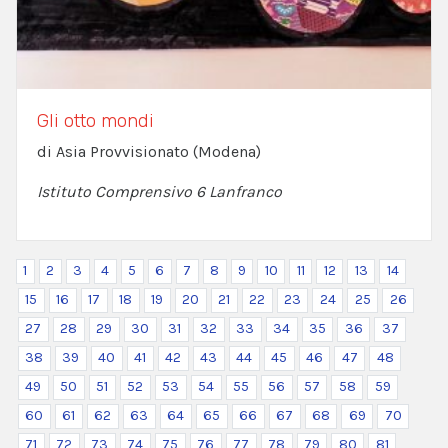
Gli otto mondi
di Asia Provvisionato (Modena)
Istituto Comprensivo 6 Lanfranco
1
2
3
4
5
6
7
8
9
10
11
12
13
14
15
16
17
18
19
20
21
22
23
24
25
26
27
28
29
30
31
32
33
34
35
36
37
38
39
40
41
42
43
44
45
46
47
48
49
50
51
52
53
54
55
56
57
58
59
60
61
62
63
64
65
66
67
68
69
70
71
72
73
74
75
76
77
78
79
80
81