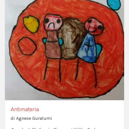
Antimateria
di Agnese Guralumi