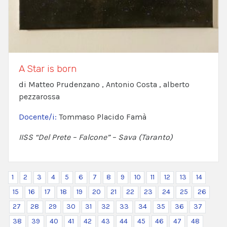
A Star is born
di Matteo Prudenzano , Antonio Costa , alberto
pezzarossa
Docente/i:
Tommaso Placido Famà
IISS “Del Prete – Falcone” – Sava (Taranto)
1
2
3
4
5
6
7
8
9
10
11
12
13
14
15
16
17
18
19
20
21
22
23
24
25
26
27
28
29
30
31
32
33
34
35
36
37
38
39
40
41
42
43
44
45
46
47
48