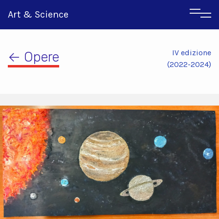
Art & Science
IV edizione
← Opere
(2022-2024)
Inglese
Greco