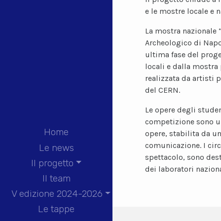
e le mostre locale e n
La mostra nazionale “
Archeologico di Napo
ultima fase del proge
locali e dalla mostr
realizzata da artisti 
del CERN.
Le opere degli studen
competizione sono un 
Home
opere, stabilita da un
comunicazione. I circ
Le news
spettacolo, sono dest
Il progetto
dei laboratori nazion
Il team
V edizione 2024-2026
Le tappe