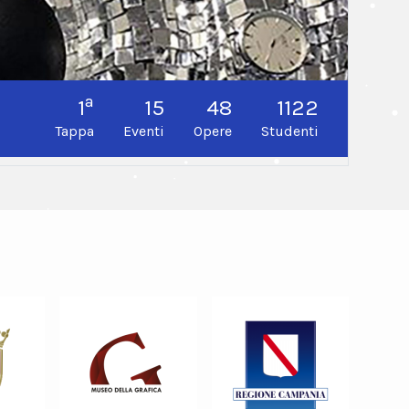
a
1
15
48
1122
Tappa
Eventi
Opere
Studenti