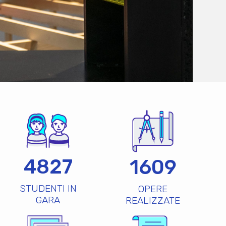
4827
1609
STUDENTI IN
OPERE
GARA
REALIZZATE