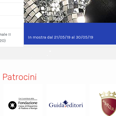
ale II
In mostra dal 21/05/19 al 30/05/19
20)
 Patrocini