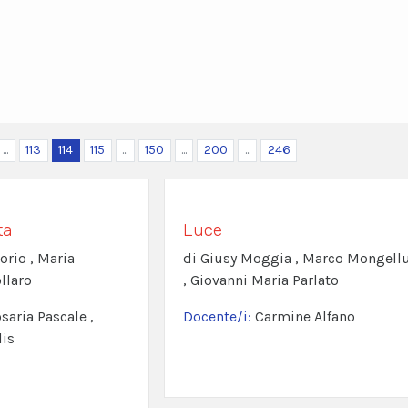
...
113
114
115
...
150
...
200
...
246
ta
Luce
orio , Maria
di Giusy Moggia , Marco Mongell
llaro
, Giovanni Maria Parlato
saria Pascale ,
Docente/i:
Carmine Alfano
lis