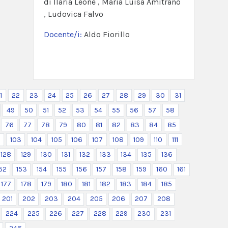
di Ilaria Leone , Maria Luisa Amitrano
, Ludovica Falvo
Docente/i:
Aldo Fiorillo
1
22
23
24
25
26
27
28
29
30
31
49
50
51
52
53
54
55
56
57
58
76
77
78
79
80
81
82
83
84
85
2
103
104
105
106
107
108
109
110
111
128
129
130
131
132
133
134
135
136
52
153
154
155
156
157
158
159
160
161
177
178
179
180
181
182
183
184
185
201
202
203
204
205
206
207
208
224
225
226
227
228
229
230
231