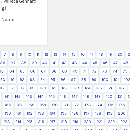
 , Velleca Gennaro ,
igi
a Nappi
7
8
9
10
11
12
13
14
15
16
17
18
19
20
2
36
37
38
39
40
41
42
43
44
45
46
47
48
63
64
65
66
67
68
69
70
71
72
73
74
75
90
91
92
93
94
95
96
97
98
99
100
101
10
116
117
118
119
120
121
122
123
124
125
126
127
141
142
143
144
145
146
147
148
149
150
151
1
166
167
168
169
170
171
172
173
174
175
176
190
191
192
193
194
195
196
197
198
199
200
213
214
215
216
217
218
219
220
221
222
223