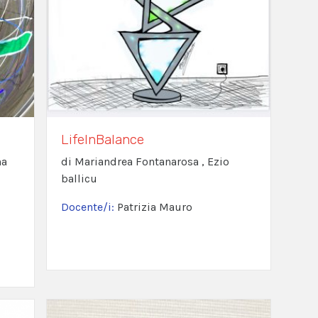
LifeInBalance
na
di Mariandrea Fontanarosa , Ezio
ballicu
Docente/i:
Patrizia Mauro