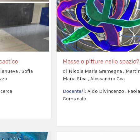
caotico
Masse o pitture nello spazio?
llanueva , Sofia
di Nicola Maria Gramegna , Marti
izzo
Maria Stea , Alessandro Cea
lcerca
Docente/i:
Aldo Divincenzo , Paola
Comunale