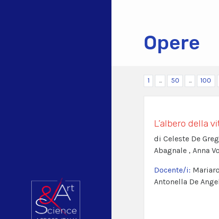
Opere
1
...
50
...
100
L’albero della vi
di Celeste De Greg
Abagnale , Anna Vo
Docente/i:
Mariaro
Antonella De Ange