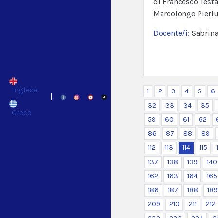
di Francesco Testa
Marcolongo Pierlu
Docente/i:
Sabrin
Inglese
1
2
3
4
5
6
|
32
33
34
35
Greco
59
60
61
62
86
87
88
89
112
113
114
115
137
138
139
140
162
163
164
165
186
187
188
189
209
210
211
212