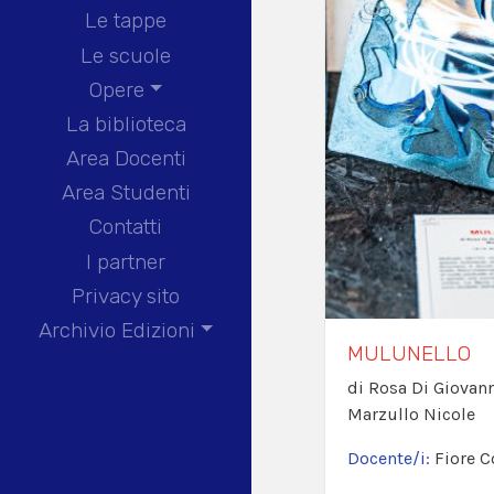
Le tappe
Le scuole
Opere
La biblioteca
Area Docenti
Area Studenti
Contatti
I partner
Privacy sito
Archivio Edizioni
MULUNELLO
di Rosa Di Giovann
Marzullo Nicole
Docente/i:
Fiore C