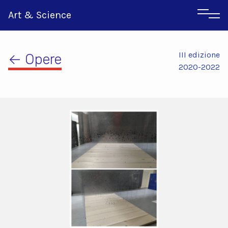
Art & Science
III edizione
← Opere
2020-2022
Inglese
Greco