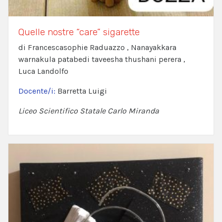
Quelle nostre “care” sigarette
di Francescasophie Raduazzo , Nanayakkara
warnakula patabedi taveesha thushani perera ,
Luca Landolfo
Docente/i:
Barretta Luigi
Liceo Scientifico Statale Carlo Miranda