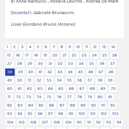
di Anna Narducci , Rosalia Laurino , Andrea De Mare
Docente/i:
Gabriele Brunaccini
Liceo Giordano Bruno (Arzano)
1
2
3
4
5
6
7
8
9
10
11
12
13
14
15
16
17
18
19
20
21
22
23
24
25
26
27
28
29
30
31
32
33
34
35
36
37
38
39
40
41
42
43
44
45
46
47
48
49
50
51
52
53
54
55
56
57
58
59
60
61
62
63
64
65
66
67
68
69
70
71
72
73
74
75
76
77
78
79
80
81
82
83
84
85
86
87
88
89
90
91
92
93
94
95
96
97
98
99
100
101
102
103
104
105
106
107
108
109
110
111
112
113
114