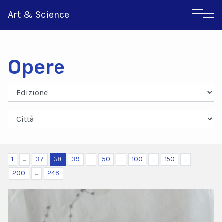
Art & Science
Opere
Inglese
Greco
1
...
37
38
39
...
50
...
100
...
150
...
200
...
246