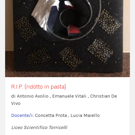
R.I.P. (ridotto in pasta)
di Antonio Avolio , Emanuele Vitali , Christian De
Vivo
Docente/i:
Concetta Prota , Lucia Maiello
Liceo Scientifico Torricelli