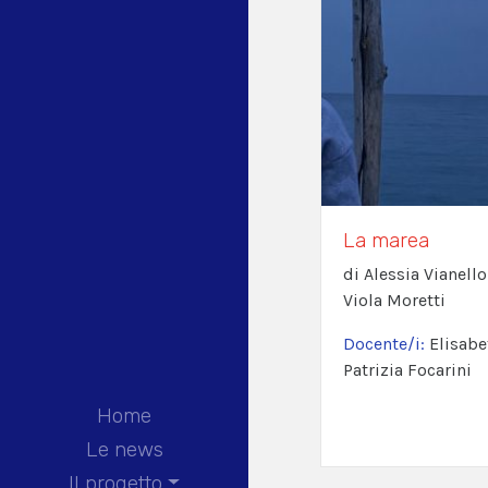
La marea
di Alessia Vianello
Viola Moretti
Docente/i:
Elisabe
Patrizia Focarini
Home
Le news
Il progetto