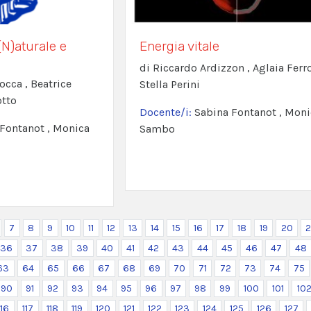
N)aturale e
Energia vitale
di Riccardo Ardizzon , Aglaia Ferro
occa , Beatrice
Stella Perini
otto
Docente/i:
Sabina Fontanot , Moni
Fontanot , Monica
Sambo
7
8
9
10
11
12
13
14
15
16
17
18
19
20
2
36
37
38
39
40
41
42
43
44
45
46
47
48
63
64
65
66
67
68
69
70
71
72
73
74
75
90
91
92
93
94
95
96
97
98
99
100
101
10
116
117
118
119
120
121
122
123
124
125
126
127