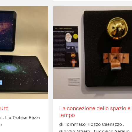
turo
La concezione dello spazio e 
tempo
 , Lia Trolese Bezzi
di Tommaso Tiozzo Caenazzo ,
e
Giorgio Alfiero , Ludovico Garalin