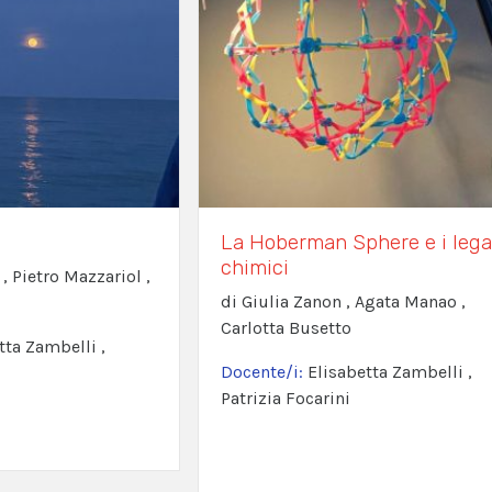
La Hoberman Sphere e i leg
chimici
 , Pietro Mazzariol ,
di Giulia Zanon , Agata Manao ,
Carlotta Busetto
tta Zambelli ,
Docente/i:
Elisabetta Zambelli ,
Patrizia Focarini