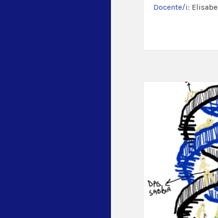
Docente/i:
Elisabe