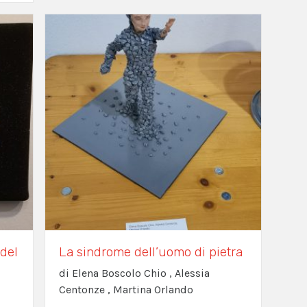
del
La sindrome dell’uomo di pietra
di Elena Boscolo Chio , Alessia
Centonze , Martina Orlando