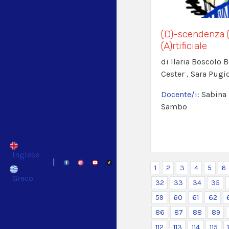
(D)-scendenza (
(A)rtificiale
di Ilaria Boscolo B
Cester , Sara Pugi
Docente/i:
Sabina 
Sambo
Inglese
|
1
2
3
4
5
6
Greco
32
33
34
35
59
60
61
62
86
87
88
89
112
113
114
115