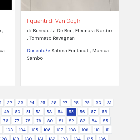
I quanti di Van Gogh
 ,
di Benedetta De Bei , Eleonora Nordio
, Tommaso Ravagnan
ca
Docente/i:
Sabina Fontanot , Monica
Sambo
1
22
23
24
25
26
27
28
29
30
31
49
50
51
52
53
54
55
56
57
58
76
77
78
79
80
81
82
83
84
85
2
103
104
105
106
107
108
109
110
111
128
129
130
131
132
133
134
135
136