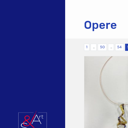
Opere
1
...
50
...
54