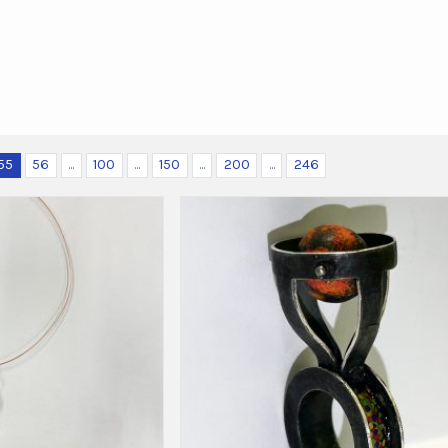
55
56
...
100
...
150
...
200
...
246