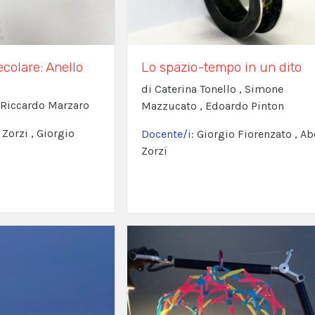
colare: Anello
Lo spazio-tempo in un dito
di Caterina Tonello , Simone
, Riccardo Marzaro
Mazzucato , Edoardo Pinton
 Zorzi , Giorgio
Docente/i:
Giorgio Fiorenzato , Ab
Zorzi