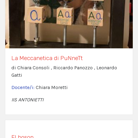
La Meccanetica di PuNneTt
di Chiara Consoli , Riccardo Panozzo , Leonardo
Gatti
Docente/i:
Chiara Moretti
IIS ANTONIETTI
El boson