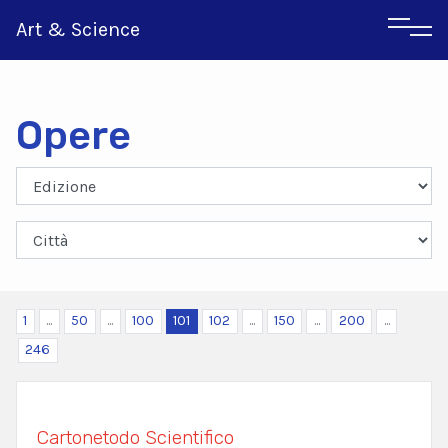
Art & Science
Opere
Inglese
Greco
1
...
50
...
100
101
102
...
150
...
200
...
246
Cartonetodo Scientifico