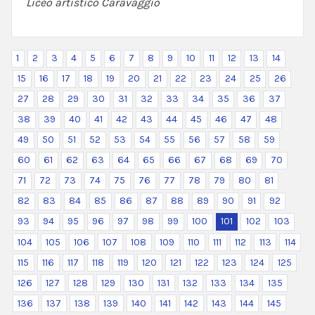
Liceo artistico Caravaggio
1
2
3
4
5
6
7
8
9
10
11
12
13
14
15
16
17
18
19
20
21
22
23
24
25
26
27
28
29
30
31
32
33
34
35
36
37
38
39
40
41
42
43
44
45
46
47
48
49
50
51
52
53
54
55
56
57
58
59
60
61
62
63
64
65
66
67
68
69
70
71
72
73
74
75
76
77
78
79
80
81
82
83
84
85
86
87
88
89
90
91
92
93
94
95
96
97
98
99
100
101
102
103
104
105
106
107
108
109
110
111
112
113
114
115
116
117
118
119
120
121
122
123
124
125
126
127
128
129
130
131
132
133
134
135
136
137
138
139
140
141
142
143
144
145