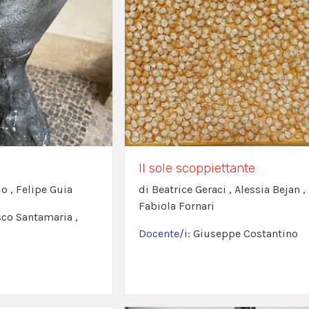
Il sole scoppiettante
o , Felipe Guia
di Beatrice Geraci , Alessia Bejan ,
Fabiola Fornari
co Santamaria ,
Docente/i:
Giuseppe Costantino