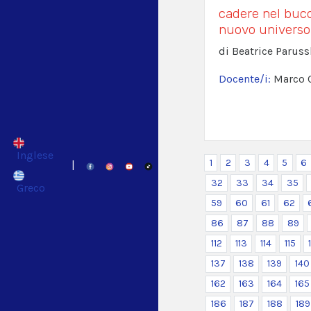
cadere nel buco
nuovo universo
di Beatrice Paruss
Docente/i:
Marco 
Inglese
1
2
3
4
5
6
|
32
33
34
35
Greco
59
60
61
62
86
87
88
89
112
113
114
115
137
138
139
140
162
163
164
165
186
187
188
189