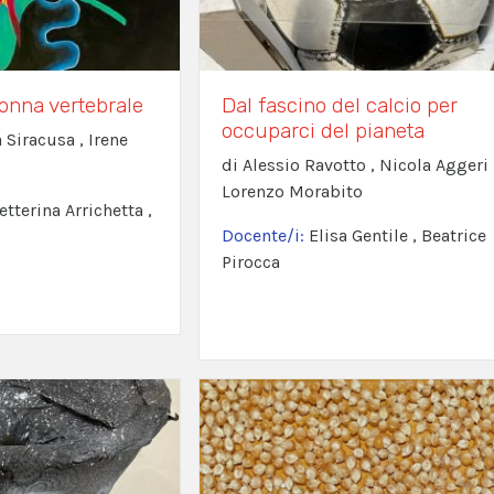
lonna vertebrale
Dal fascino del calcio per
occuparci del pianeta
a Siracusa , Irene
di Alessio Ravotto , Nicola Aggeri 
Lorenzo Morabito
etterina Arrichetta ,
Docente/i:
Elisa Gentile , Beatrice
Pirocca