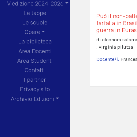
V edizione 2024-2026
Le tappe
Può il non-batte
Le scuole
farfalla in Bras
guerra in Euras
Opere
di eleonora salamo
La biblioteca
, virginia pilutza
Area Docenti
Docente/i:
France
Area Studenti
Contatti
I partner
Privacy sito
Archivio Edizioni