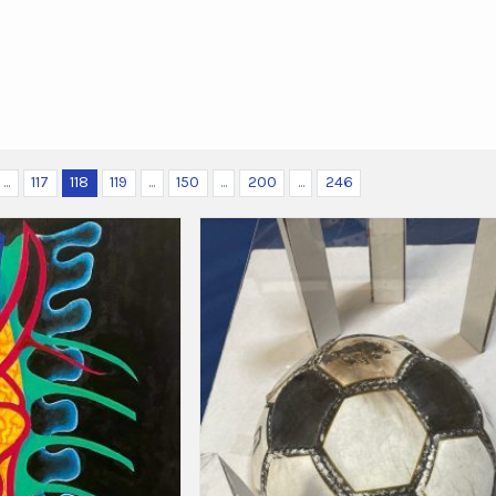
...
117
118
119
...
150
...
200
...
246