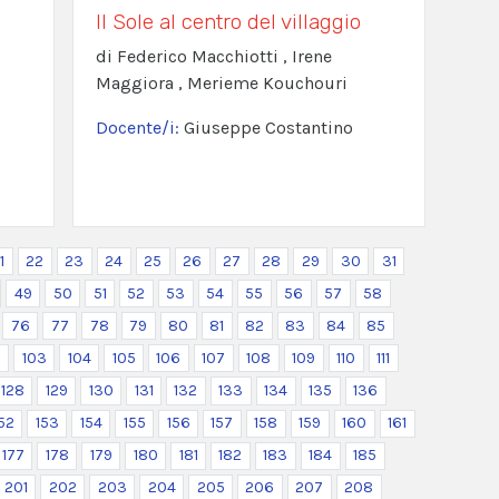
Il Sole al centro del villaggio
di Federico Macchiotti , Irene
Maggiora , Merieme Kouchouri
Docente/i:
Giuseppe Costantino
1
22
23
24
25
26
27
28
29
30
31
49
50
51
52
53
54
55
56
57
58
76
77
78
79
80
81
82
83
84
85
2
103
104
105
106
107
108
109
110
111
128
129
130
131
132
133
134
135
136
52
153
154
155
156
157
158
159
160
161
177
178
179
180
181
182
183
184
185
201
202
203
204
205
206
207
208