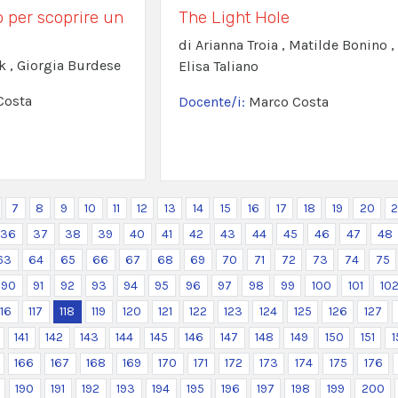
 per scoprire un
The Light Hole
di Arianna Troia , Matilde Bonino ,
k , Giorgia Burdese
Elisa Taliano
Costa
Docente/i:
Marco Costa
7
8
9
10
11
12
13
14
15
16
17
18
19
20
2
36
37
38
39
40
41
42
43
44
45
46
47
48
63
64
65
66
67
68
69
70
71
72
73
74
75
90
91
92
93
94
95
96
97
98
99
100
101
10
116
117
118
119
120
121
122
123
124
125
126
127
141
142
143
144
145
146
147
148
149
150
151
1
166
167
168
169
170
171
172
173
174
175
176
190
191
192
193
194
195
196
197
198
199
200