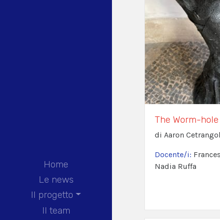
The Worm-hole
di Aaron Cetrangol
Docente/i:
Frances
Home
Nadia Ruffa
Le news
Il progetto
Il team