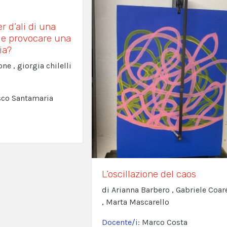
r d’ali di una
ile provocare una
ia?
ne , giorgia chilelli
sco Santamaria
L’oscillazione del caos
di Arianna Barbero , Gabriele Coar
, Marta Mascarello
Docente/i:
Marco Costa