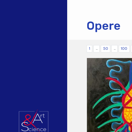
Opere
1
...
50
...
100