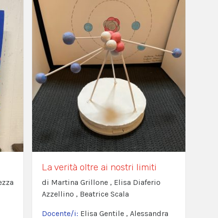
La verità oltre ai nostri limiti
ezza
di Martina Grillone , Elisa Diaferio
Azzellino , Beatrice Scala
Docente/i:
Elisa Gentile , Alessandra