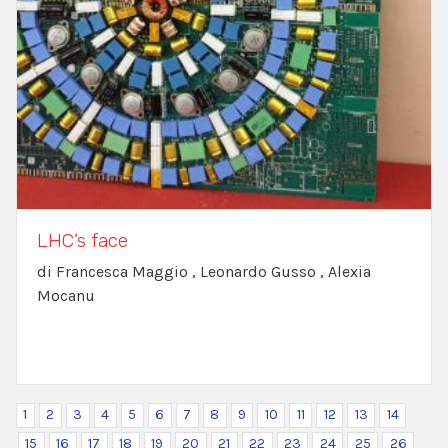
LHC’s face
di Francesca Maggio , Leonardo Gusso , Alexia
Mocanu
1
2
3
4
5
6
7
8
9
10
11
12
13
14
15
16
17
18
19
20
21
22
23
24
25
26