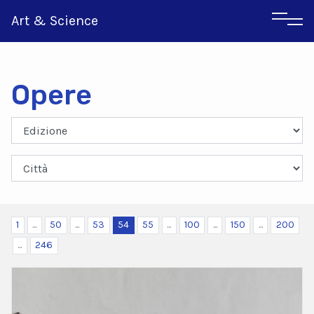
Art & Science
Opere
Inglese
Greco
1
...
50
...
53
54
55
...
100
...
150
...
200
...
246