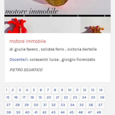
motore immobile
di giulia favero , solidea ferro , victoria bertelle
Docente/i:
corasaniti luisa , giorgio fiorenzato
PIETRO SELVATICO
1
2
3
4
5
6
7
8
9
10
11
12
13
14
15
16
17
18
19
20
21
22
23
24
25
26
27
28
29
30
31
32
33
34
35
36
37
38
39
40
41
42
43
44
45
46
47
48