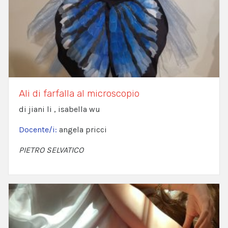
Ali di farfalla al microscopio
di jiani li , isabella wu
Docente/i:
angela pricci
PIETRO SELVATICO