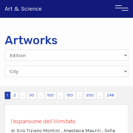
Art & Science
Artworks
Αγγλικα
Ιταλικα
1
2
...
50
...
100
...
150
...
200
...
246
l’espansione dell’illimitato
di Siro Tiziano Montini , Anastasia Maurili , Sofia