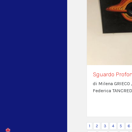
Sguardo Profo
di Milena GRIECO 
Federica TANCRED
1
2
3
4
5
6