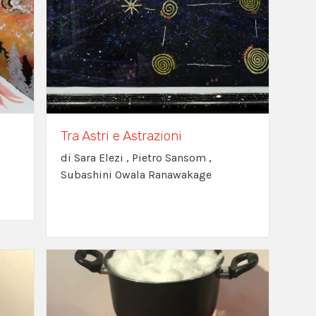
Tra Astri e Astrazioni
di Sara Elezi , Pietro Sansom ,
Subashini Owala Ranawakage