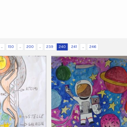
...
150
...
200
...
239
240
241
...
246