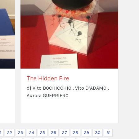
The Hidden Fire
di Vito BOCHICCHIO , Vito D’ADAMO ,
Aurora GUERRIERO
1
22
23
24
25
26
27
28
29
30
31