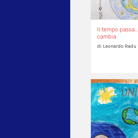
Il tempo passa…
cambia
di Leonardo Radu