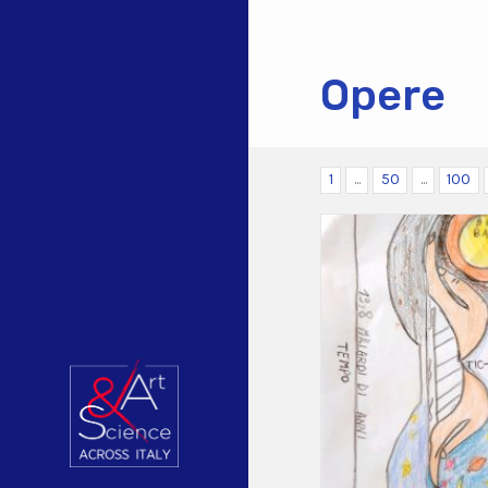
Opere
1
...
50
...
100