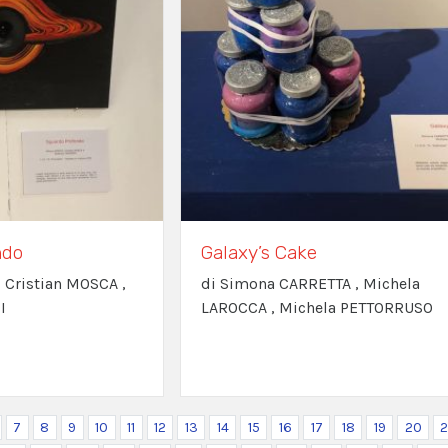
ndo
Galaxy’s Cake
, Cristian MOSCA ,
di Simona CARRETTA , Michela
I
LAROCCA , Michela PETTORRUSO
7
8
9
10
11
12
13
14
15
16
17
18
19
20
2