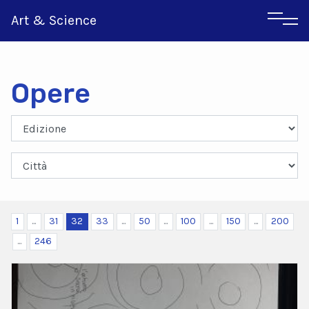
Art & Science
Opere
Inglese
Greco
1
...
31
32
33
...
50
...
100
...
150
...
200
...
246