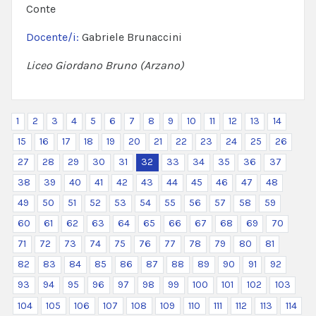
Conte
Docente/i:
Gabriele Brunaccini
Liceo Giordano Bruno (Arzano)
1
2
3
4
5
6
7
8
9
10
11
12
13
14
15
16
17
18
19
20
21
22
23
24
25
26
27
28
29
30
31
32
33
34
35
36
37
38
39
40
41
42
43
44
45
46
47
48
49
50
51
52
53
54
55
56
57
58
59
60
61
62
63
64
65
66
67
68
69
70
71
72
73
74
75
76
77
78
79
80
81
82
83
84
85
86
87
88
89
90
91
92
93
94
95
96
97
98
99
100
101
102
103
104
105
106
107
108
109
110
111
112
113
114