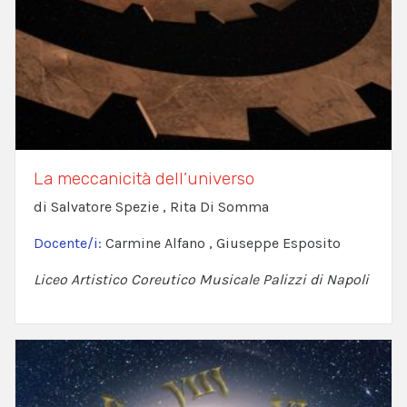
La meccanicità dell’universo
di Salvatore Spezie , Rita Di Somma
Docente/i:
Carmine Alfano , Giuseppe Esposito
Liceo Artistico Coreutico Musicale Palizzi di Napoli