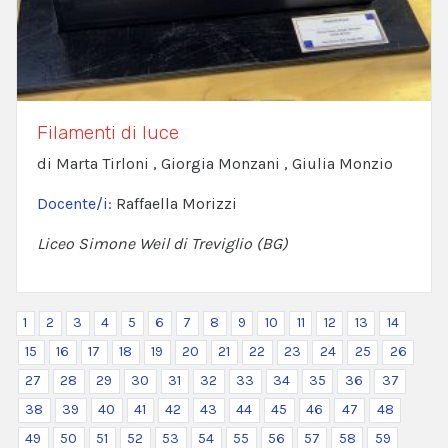
Filamenti di luce
di Marta Tirloni , Giorgia Monzani , Giulia Monzio
Docente/i:
Raffaella Morizzi
Liceo Simone Weil di Treviglio (BG)
1
2
3
4
5
6
7
8
9
10
11
12
13
14
15
16
17
18
19
20
21
22
23
24
25
26
27
28
29
30
31
32
33
34
35
36
37
38
39
40
41
42
43
44
45
46
47
48
49
50
51
52
53
54
55
56
57
58
59