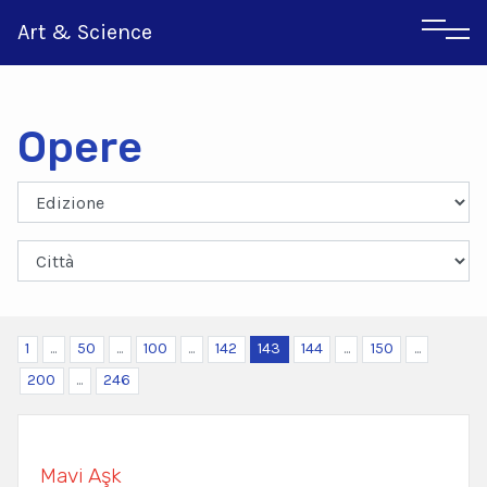
Art & Science
Opere
Inglese
Greco
1
...
50
...
100
...
142
143
144
...
150
...
200
...
246
Mavi Aşk