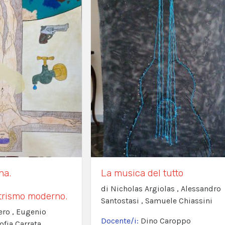
na.
La musica del tutto
di Nicholas Argiolas , Alessandro
ntrismo moderno.
Santostasi , Samuele Chiassini
ero , Eugenio
Docente/i:
Dino Caroppo
ofia Carrata