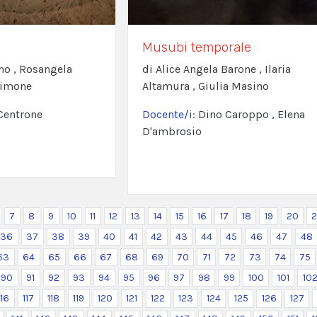
Musubi temporale
no , Rosangela
di Alice Angela Barone , Ilaria
Simone
Altamura , Giulia Masino
Centrone
Docente/i:
Dino Caroppo , Elena
D'ambrosio
7
8
9
10
11
12
13
14
15
16
17
18
19
20
2
36
37
38
39
40
41
42
43
44
45
46
47
48
63
64
65
66
67
68
69
70
71
72
73
74
75
90
91
92
93
94
95
96
97
98
99
100
101
10
116
117
118
119
120
121
122
123
124
125
126
127