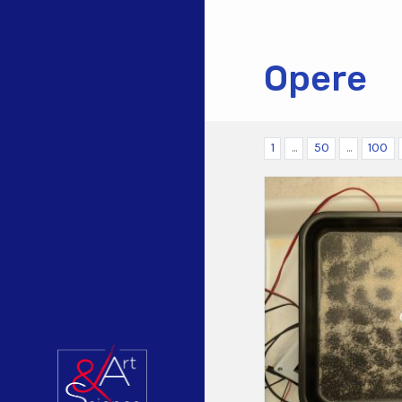
Opere
1
...
50
...
100