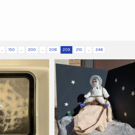
...
150
...
200
...
208
209
210
...
246