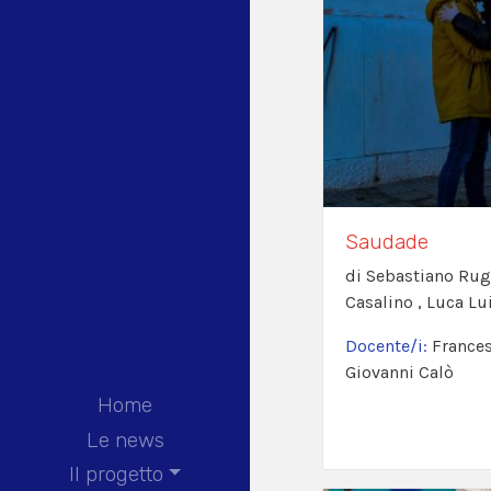
Saudade
di Sebastiano Rugg
Casalino , Luca Lu
Docente/i:
Frances
Giovanni Calò
Home
Le news
Il progetto