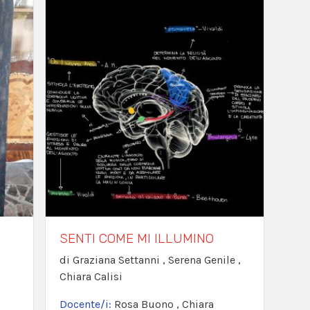
SENTI COME MI ILLUMINO
di Graziana Settanni , Serena Genile ,
Chiara Calisi
Docente/i:
Rosa Buono , Chiara