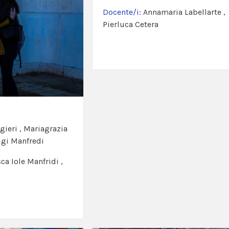
Docente/i:
Annamaria Labellarte ,
Pierluca Cetera
ieri , Mariagrazia
igi Manfredi
ca Iole Manfridi ,