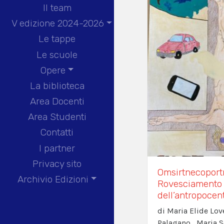
Il team
V edizione 2024-2026
Le tappe
Le scuole
Opere
La biblioteca
Area Docenti
Area Studenti
Contatti
I partner
Privacy sito
Omsirtnecoport
Archivio Edizioni
Rovesciamento
dell’antropoce
di Maria Elide Lov
Palagano , Maria S