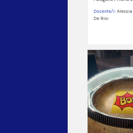
Docente/i:
Alessia
De Risi