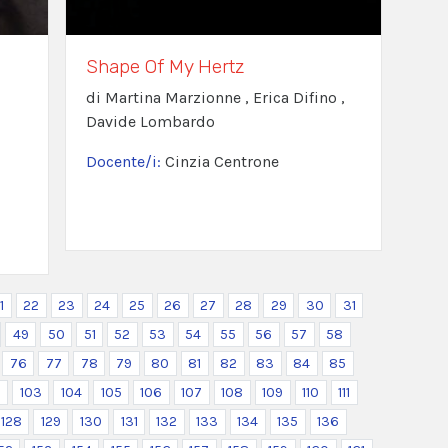
Shape Of My Hertz
di Martina Marzionne , Erica Difino ,
Davide Lombardo
Docente/i:
Cinzia Centrone
1
22
23
24
25
26
27
28
29
30
31
49
50
51
52
53
54
55
56
57
58
76
77
78
79
80
81
82
83
84
85
2
103
104
105
106
107
108
109
110
111
128
129
130
131
132
133
134
135
136