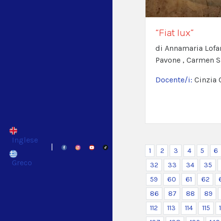
“Fiat lux”
di Annamaria Lofa
Pavone , Carmen 
Docente/i:
Cinzia 
Inglese
|
1
2
3
4
5
6
Greco
32
33
34
35
59
60
61
62
86
87
88
89
112
113
114
115