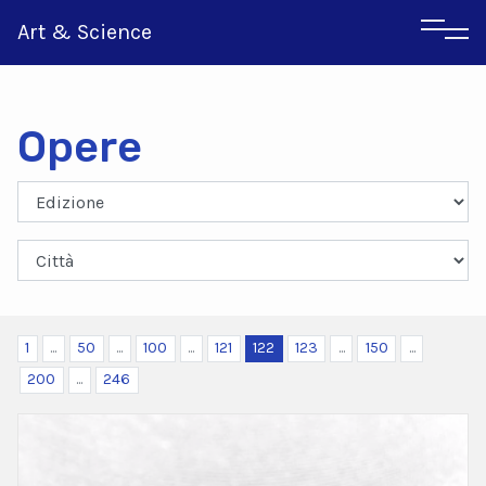
Art & Science
Opere
Inglese
Greco
1
...
50
...
100
...
121
122
123
...
150
...
200
...
246