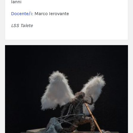
Ianni
Docente/i:
Marco Ierovante
LSS Talete