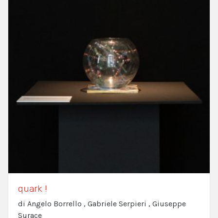
quark !
di Angelo Borrello , Gabriele Serpieri , Giuseppe
Surace