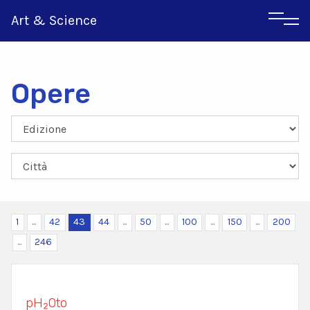
Art & Science
Opere
Inglese
Greco
1
...
42
43
44
...
50
...
100
...
150
...
200
...
246
pH₂0to