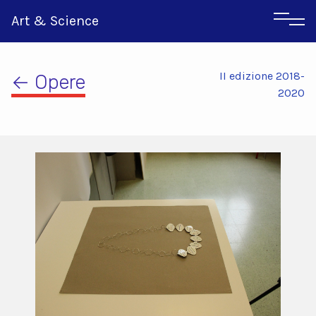
Art & Science
II edizione 2018-
← Opere
2020
Inglese
Greco