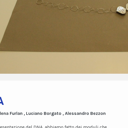
A
ena Furlan , Luciano Borgato , Alessandro Bezzon
resentazione del DNA, abbiamo fatto dei moduli che