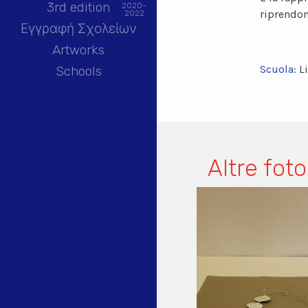
3rd edition
2020-
riprendon
2022
Εγγραφή Σχολείων
Artworks
Scuola:
L
Schools
Altre foto