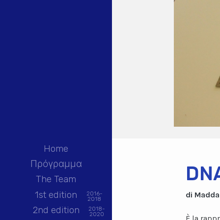
Home
Πρόγραμμα
DN
The Team
1st edition
2016-
di Maddal
2018
2nd edition
2018-
2020
È la rapp