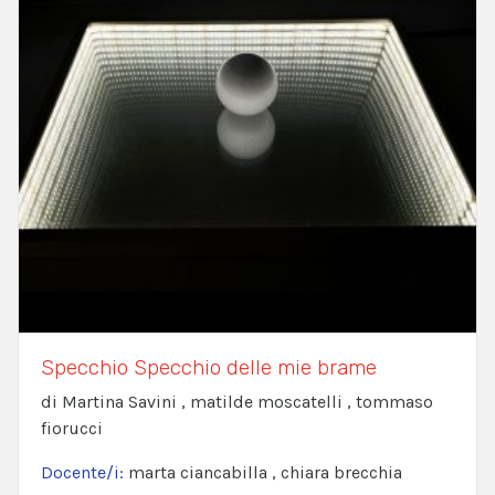
Specchio Specchio delle mie brame
di Martina Savini , matilde moscatelli , tommaso
fiorucci
Docente/i:
marta ciancabilla , chiara brecchia