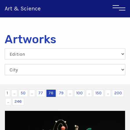
Art & Science
Artworks
Italian
Greek
1
...
50
...
77
78
79
...
100
...
150
...
200
...
246