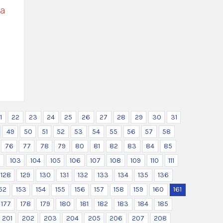
va
1
22
23
24
25
26
27
28
29
30
31
49
50
51
52
53
54
55
56
57
58
76
77
78
79
80
81
82
83
84
85
2
103
104
105
106
107
108
109
110
111
128
129
130
131
132
133
134
135
136
52
153
154
155
156
157
158
159
160
161
177
178
179
180
181
182
183
184
185
201
202
203
204
205
206
207
208