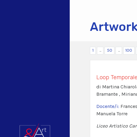
Artwor
1
...
50
...
100
Loop Temporal
di Martina Chiarol
Bramante , Mirian
Docente/i:
Frances
Manuela Torre
Liceo Artistico Car