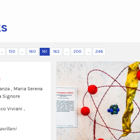
ks
...
150
...
160
161
162
...
200
...
246
e
anza , Maria Serena
a Signore
co Viviani ,
avillani