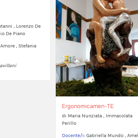
tanni , Lorenzo De
Pio De Piano
D'Amore , Stefania
avillani
Ergonomicamen-TE
di Maria Nunziata , Immacolata
Perillo
Docente/i:
Gabriella Mundo , Amel