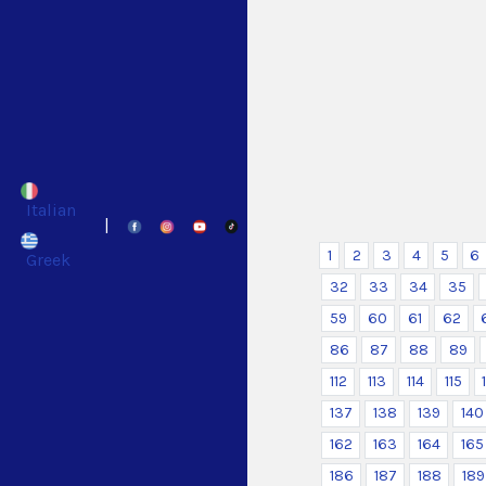
Italian
|
1
2
3
4
5
6
Greek
32
33
34
35
59
60
61
62
86
87
88
89
112
113
114
115
137
138
139
140
162
163
164
165
186
187
188
189