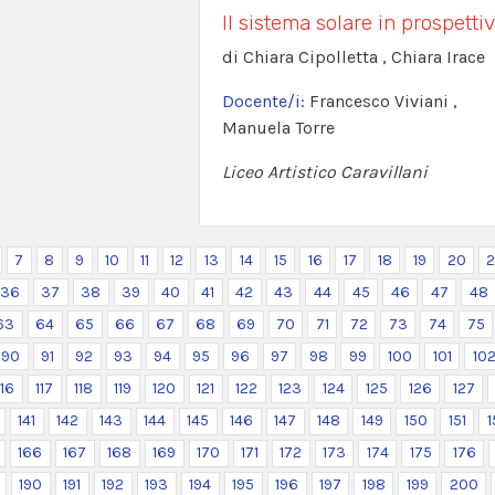
Il sistema solare in prospetti
di Chiara Cipolletta , Chiara Irace
Docente/i:
Francesco Viviani ,
Manuela Torre
Liceo Artistico Caravillani
7
8
9
10
11
12
13
14
15
16
17
18
19
20
2
36
37
38
39
40
41
42
43
44
45
46
47
48
63
64
65
66
67
68
69
70
71
72
73
74
75
90
91
92
93
94
95
96
97
98
99
100
101
10
116
117
118
119
120
121
122
123
124
125
126
127
141
142
143
144
145
146
147
148
149
150
151
1
166
167
168
169
170
171
172
173
174
175
176
190
191
192
193
194
195
196
197
198
199
200