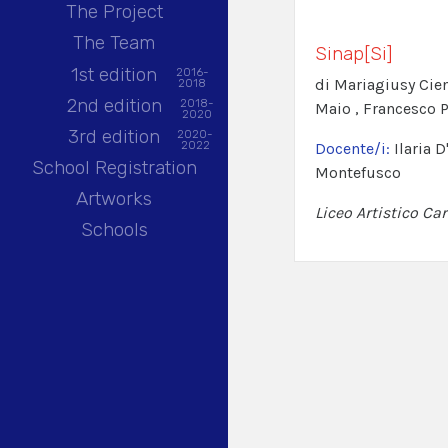
The Project
The Team
Sinap[Si]
1st edition
2016-
di Mariagiusy Cien
2018
2nd edition
2018-
Maio , Francesco 
2020
3rd edition
2020-
2022
Docente/i:
Ilaria 
School Registration
Montefusco
Artworks
Liceo Artistico Car
Schools