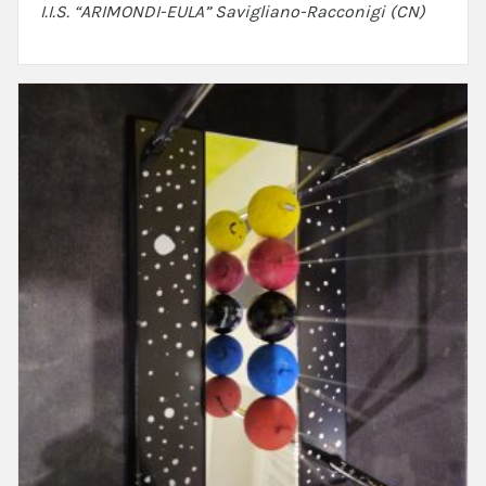
I.I.S. “ARIMONDI-EULA” Savigliano-Racconigi (CN)