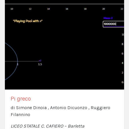
Pi greco
di Simone Dinoia , Antonio Dicuonzo , Ruggiero
Filannino
LICEO STATALE C. CAFIERO – Barletta