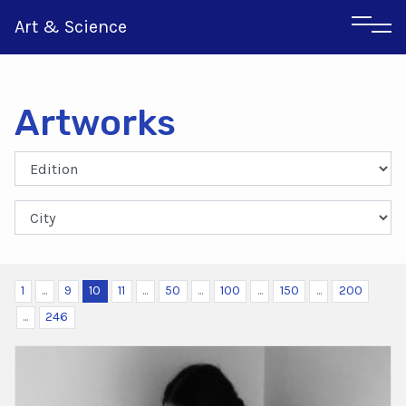
Art & Science
Artworks
Italian
Greek
1
...
9
10
11
...
50
...
100
...
150
...
200
...
246