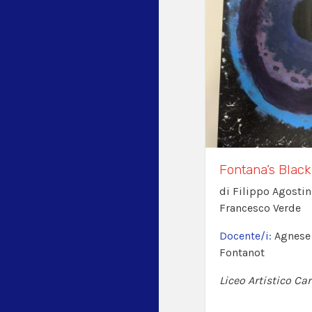
Fontana’s Black
di Filippo Agostin
Francesco Verde
Docente/i:
Agnese 
Fontanot
Liceo Artistico Car