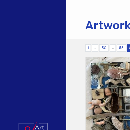
Artwor
1
...
50
...
55