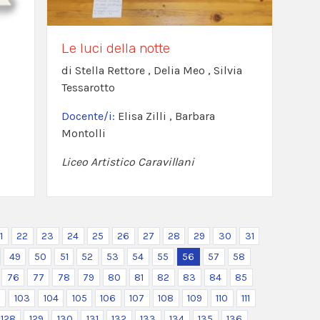
Le luci della notte
di Stella Rettore , Delia Meo , Silvia
Tessarotto
Docente/i:
Elisa Zilli , Barbara
Montolli
Liceo Artistico Caravillani
1
22
23
24
25
26
27
28
29
30
31
49
50
51
52
53
54
55
56
57
58
76
77
78
79
80
81
82
83
84
85
2
103
104
105
106
107
108
109
110
111
128
129
130
131
132
133
134
135
136