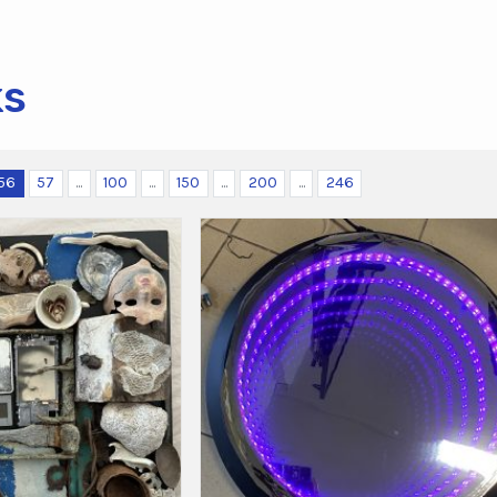
ks
56
57
...
100
...
150
...
200
...
246