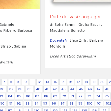
L’arte dei vasi sanguigni
Gabriele
di Sofia Zanini , Giulia Bacci ,
o Ribeiro Barbosa
Maddalena Bonetto
Docente/i:
Elisa Zilli , Barbara
Sfriso , Sabina
Montolli
Liceo Artistico Caravillani
avillani
7
8
9
10
11
12
13
14
15
16
17
18
19
20
2
36
37
38
39
40
41
42
43
44
45
46
47
48
63
64
65
66
67
68
69
70
71
72
73
74
75
90
91
92
93
94
95
96
97
98
99
100
101
10
116
117
118
119
120
121
122
123
124
125
126
127