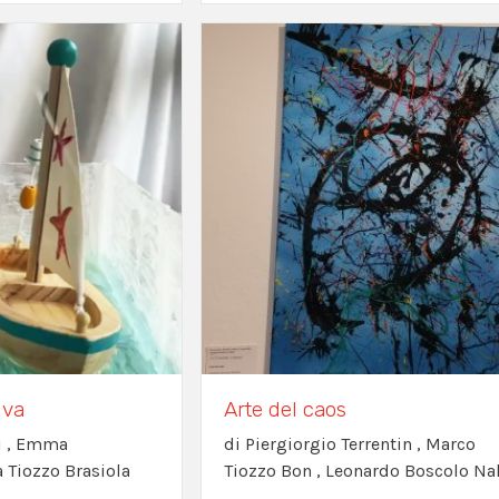
 va
Arte del caos
ti , Emma
di Piergiorgio Terrentin , Marco
a Tiozzo Brasiola
Tiozzo Bon , Leonardo Boscolo Na