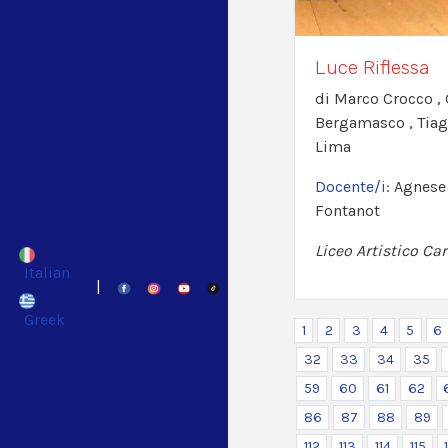
Luce Riflessa
di Marco Crocco , 
Bergamasco , Tiag
Lima
Docente/i:
Agnese 
Fontanot
Liceo Artistico Car
Italian
|
Greek
1
2
3
4
5
6
32
33
34
35
59
60
61
62
86
87
88
89
112
113
114
115