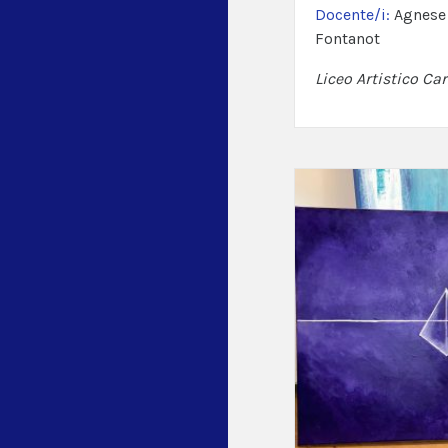
Docente/i:
Agnese 
Fontanot
Liceo Artistico Car