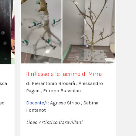
Il riflesso e le lacrime di Mirra
esca
di Pierantonio Broserà , Alessandro
Pagan , Filippo Bussolan
se
Docente/i:
Agnese Sfriso , Sabina
Fontanot
Liceo Artistico Caravillani