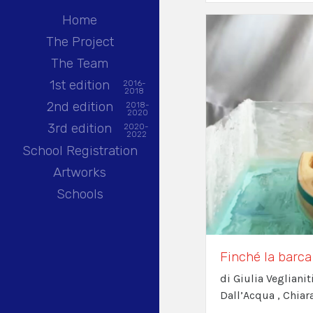
Home
The Project
The Team
1st edition
2016-
2018
2nd edition
2018-
2020
3rd edition
2020-
2022
School Registration
Artworks
Schools
Finché la barca
di Giulia Vegliani
Dall’Acqua , Chiar