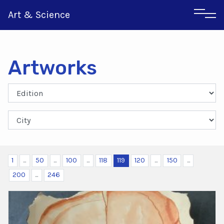
Art & Science
Artworks
Italian
Greek
1
...
50
...
100
...
118
119
120
...
150
...
200
...
246