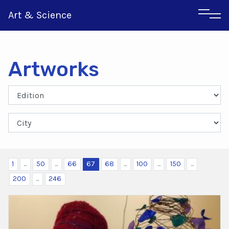
Art & Science
Artworks
Italian
Greek
1
...
50
...
66
67
68
...
100
...
150
...
200
...
246