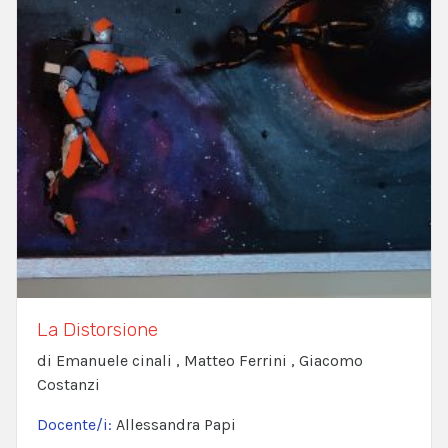
La Distorsione
di Emanuele cinali , Matteo Ferrini , Giacomo
Costanzi
Docente/i:
Allessandra Papi