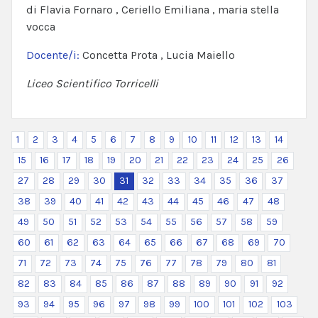
di Flavia Fornaro , Ceriello Emiliana , maria stella
vocca
Docente/i:
Concetta Prota , Lucia Maiello
Liceo Scientifico Torricelli
1
2
3
4
5
6
7
8
9
10
11
12
13
14
15
16
17
18
19
20
21
22
23
24
25
26
27
28
29
30
31
32
33
34
35
36
37
38
39
40
41
42
43
44
45
46
47
48
49
50
51
52
53
54
55
56
57
58
59
60
61
62
63
64
65
66
67
68
69
70
71
72
73
74
75
76
77
78
79
80
81
82
83
84
85
86
87
88
89
90
91
92
93
94
95
96
97
98
99
100
101
102
103