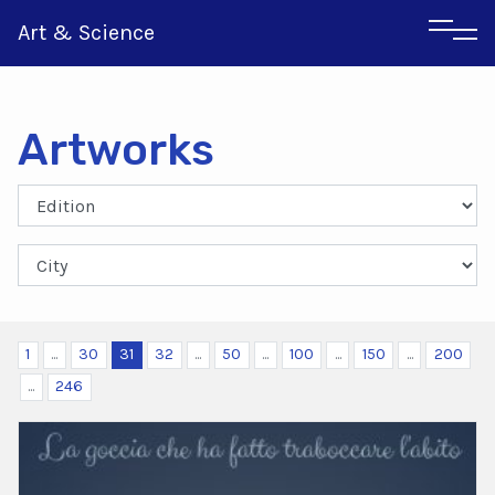
Art & Science
Artworks
Italian
Greek
1
...
30
31
32
...
50
...
100
...
150
...
200
...
246