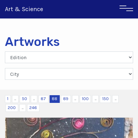
Art & Science
Artworks
Italian
Greek
1
...
50
...
87
88
89
...
100
...
150
...
200
...
246