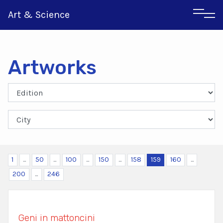
Art & Science
Artworks
Italian
Greek
1
...
50
...
100
...
150
...
158
159
160
...
200
...
246
Geni in mattoncini