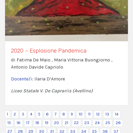
2020 – Esplosione Pandemica
di Fatima De Maio , Maria Vittoria Buongiorno ,
Antonio Davide Capriolo
Docente/i:
Ilaria D’Amore
Liceo Statale V. De Caprariis (Avellino)
1
2
3
4
5
6
7
8
9
10
11
12
13
14
15
16
17
18
19
20
21
22
23
24
25
26
27
28
29
30
31
32
33
34
35
36
37