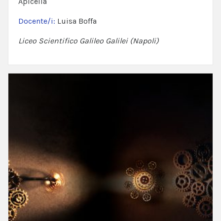
Apicella
Docente/i:
Luisa Boffa
Liceo Scientifico Galileo Galilei (Napoli)