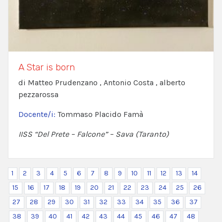
A Star is born
di Matteo Prudenzano , Antonio Costa , alberto
pezzarossa
Docente/i:
Tommaso Placido Famà
IISS “Del Prete – Falcone” – Sava (Taranto)
1
2
3
4
5
6
7
8
9
10
11
12
13
14
15
16
17
18
19
20
21
22
23
24
25
26
27
28
29
30
31
32
33
34
35
36
37
38
39
40
41
42
43
44
45
46
47
48