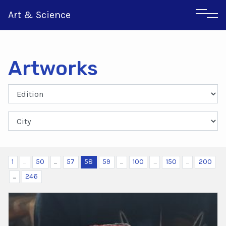
Art & Science
Artworks
Italian
Greek
1
...
50
...
57
58
59
...
100
...
150
...
200
...
246