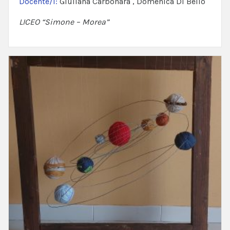
Docente/i:
Giuliana Carbonara , Domenica Di Bello
LICEO “Simone – Morea”