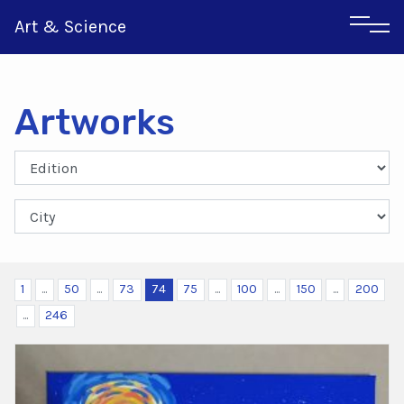
Art & Science
Artworks
Italian
Greek
1
...
50
...
73
74
75
...
100
...
150
...
200
...
246