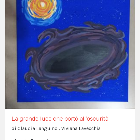
La grande luce che portò all’oscurità
di Claudia Languino , Viviana Lavecchia