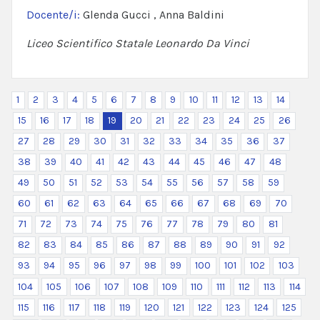
Docente/i:
Glenda Gucci , Anna Baldini
Liceo Scientifico Statale Leonardo Da Vinci
1
2
3
4
5
6
7
8
9
10
11
12
13
14
15
16
17
18
19
20
21
22
23
24
25
26
27
28
29
30
31
32
33
34
35
36
37
38
39
40
41
42
43
44
45
46
47
48
49
50
51
52
53
54
55
56
57
58
59
60
61
62
63
64
65
66
67
68
69
70
71
72
73
74
75
76
77
78
79
80
81
82
83
84
85
86
87
88
89
90
91
92
93
94
95
96
97
98
99
100
101
102
103
104
105
106
107
108
109
110
111
112
113
114
115
116
117
118
119
120
121
122
123
124
125