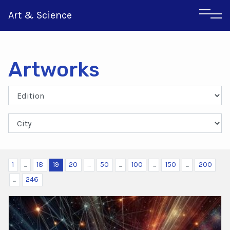
Art & Science
Artworks
Italian
Greek
1
...
18
19
20
...
50
...
100
...
150
...
200
...
246