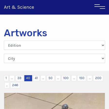
Art & Science
Artworks
Italian
Greek
1
...
39
40
41
...
50
...
100
...
150
...
200
...
246