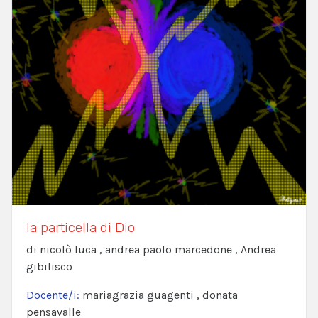
la particella di Dio
di nicolò luca , andrea paolo marcedone , Andrea
gibilisco
Docente/i:
mariagrazia guagenti , donata
pensavalle