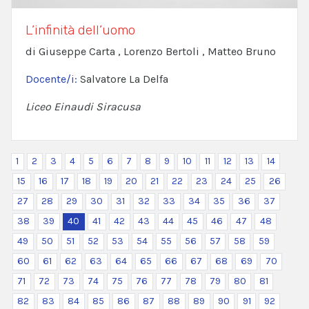
L’infinità dell’uomo
di Giuseppe Carta , Lorenzo Bertoli , Matteo Bruno
Docente/i:
Salvatore La Delfa
Liceo Einaudi Siracusa
1
2
3
4
5
6
7
8
9
10
11
12
13
14
15
16
17
18
19
20
21
22
23
24
25
26
27
28
29
30
31
32
33
34
35
36
37
38
39
40
41
42
43
44
45
46
47
48
49
50
51
52
53
54
55
56
57
58
59
60
61
62
63
64
65
66
67
68
69
70
71
72
73
74
75
76
77
78
79
80
81
82
83
84
85
86
87
88
89
90
91
92