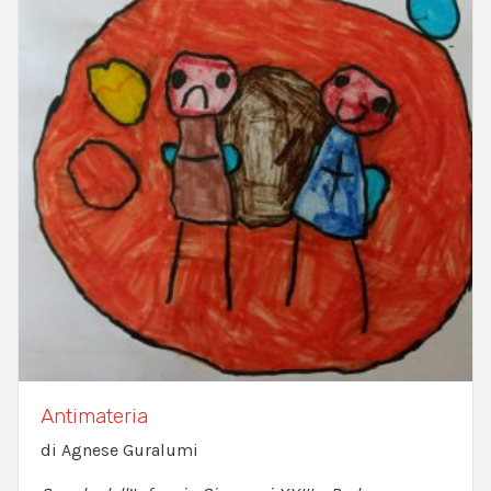
Antimateria
di Agnese Guralumi