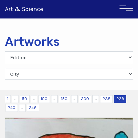
Art & Science
Artworks
Italian
Greek
1
...
50
...
100
...
150
...
200
...
238
239
240
...
246