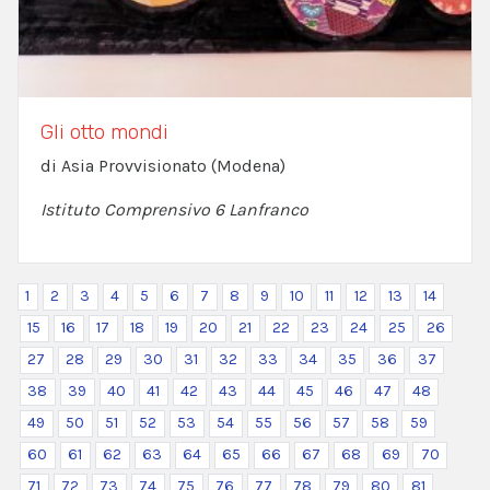
Gli otto mondi
di Asia Provvisionato (Modena)
Istituto Comprensivo 6 Lanfranco
1
2
3
4
5
6
7
8
9
10
11
12
13
14
15
16
17
18
19
20
21
22
23
24
25
26
27
28
29
30
31
32
33
34
35
36
37
38
39
40
41
42
43
44
45
46
47
48
49
50
51
52
53
54
55
56
57
58
59
60
61
62
63
64
65
66
67
68
69
70
71
72
73
74
75
76
77
78
79
80
81