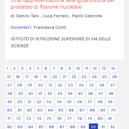
Una rappresentazione avanguardistica del
processo di fissione nucleare
di Danilo Tani , Luca Ferraro , Paolo Cedrone
Docente/i:
Francesca Conti
ISTITUTO DI ISTRUZIONE SUPERIORE DI VIA DELLE
SCIENZE
1
2
3
4
5
6
7
8
9
10
11
12
13
14
15
16
17
18
19
20
21
22
23
24
25
26
27
28
29
30
31
32
33
34
35
36
37
38
39
40
41
42
43
44
45
46
47
48
49
50
51
52
53
54
55
56
57
58
59
60
61
62
63
64
65
66
67
68
69
70
71
72
73
74
75
76
77
78
79
80
81
82
83
84
85
86
87
88
89
90
91
92