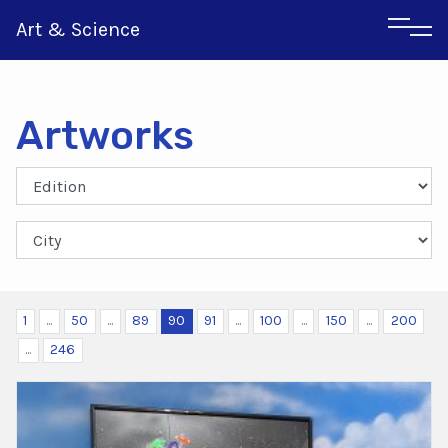
Art & Science
Artworks
Italian
Greek
1
...
50
...
89
90
91
...
100
...
150
...
200
...
246