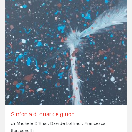
Sinfonia di quark e gluoni
di Michele D'Elia , Davide Lollino , Francesca
Sciacovelli