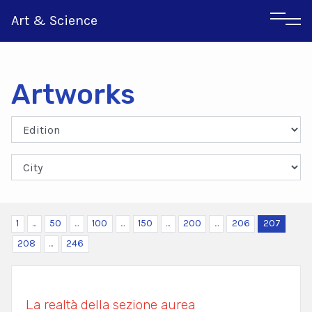
Art & Science
Artworks
Italian
Greek
1
...
50
...
100
...
150
...
200
...
206
207
208
...
246
La realtà della sezione aurea