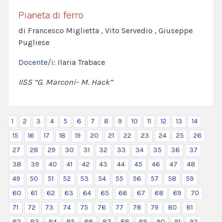
Pianeta di ferro
di Francesco Miglietta , Vito Servedio , Giuseppe
Pugliese
Docente/i:
Ilaria Trabace
IISS “G. Marconi- M. Hack”
1
2
3
4
5
6
7
8
9
10
11
12
13
14
15
16
17
18
19
20
21
22
23
24
25
26
27
28
29
30
31
32
33
34
35
36
37
38
39
40
41
42
43
44
45
46
47
48
49
50
51
52
53
54
55
56
57
58
59
60
61
62
63
64
65
66
67
68
69
70
71
72
73
74
75
76
77
78
79
80
81
82
83
84
85
86
87
88
89
90
91
92