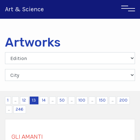
Art & Science
Artworks
Italian
Greek
1
...
12
13
14
...
50
...
100
...
150
...
200
...
246
GLI AMANTI