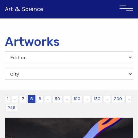
Art & Science
Artworks
Italian
Greek
1
...
7
8
9
...
50
...
100
...
150
...
200
...
246