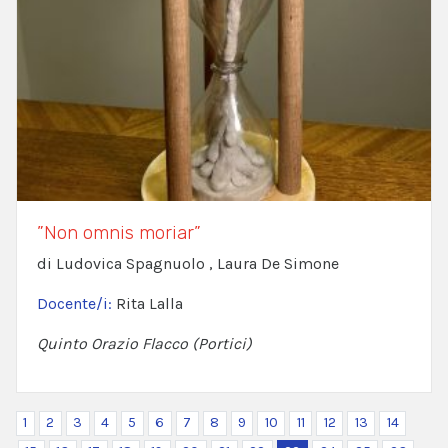
”Non omnis moriar”
di Ludovica Spagnuolo , Laura De Simone
Docente/i:
Rita Lalla
Quinto Orazio Flacco (Portici)
1
2
3
4
5
6
7
8
9
10
11
12
13
14