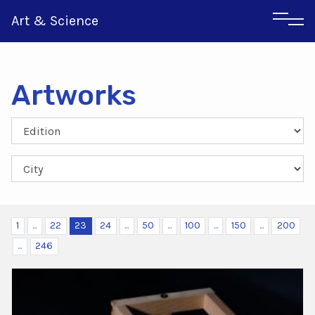
Art & Science
Artworks
Italian
Greek
1
...
22
23
24
...
50
...
100
...
150
...
200
...
246