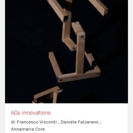
60s innovations
di Francesco Visconti , Daniele Falzarano ,
Annamaria Core