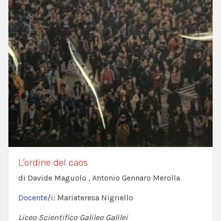
L’ordine del caos
di Davide Maguolo , Antonio Gennaro Merolla
Docente/i:
Mariateresa Nigriello
Liceo Scientifico Galileo Galilei