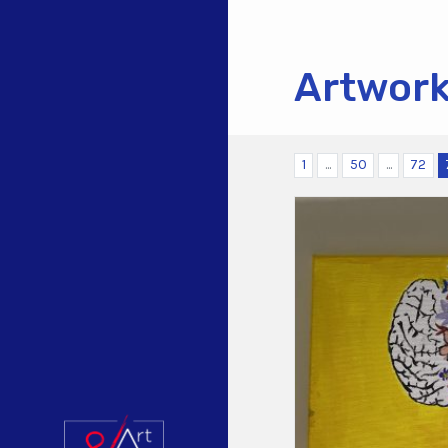
Artwor
1
...
50
...
72