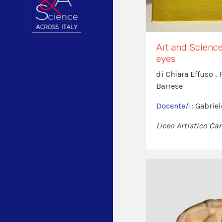
Art and Scienc
eyes
di Chiara Effuso ,
Barrese
Docente/i:
Gabriel
Liceo Artistico Car