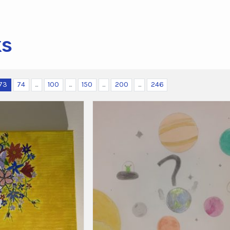
ks
73
74
...
100
...
150
...
200
...
246