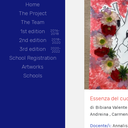
Home
The Project
The Team
1st edition
2016-
2018
2nd edition
2018-
2020
3rd edition
2020-
2022
School Registration
Artworks
Schools
Essenza del cu
di Bibiana Valente
Andreina , Carmen
Docente/i:
Annalis