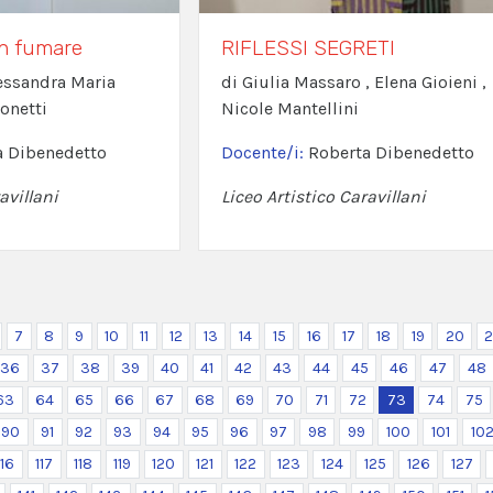
non fumare
RIFLESSI SEGRETI
Alessandra Maria
di Giulia Massaro , Elena Gioieni ,
ionetti
Nicole Mantellini
a Dibenedetto
Docente/i:
Roberta Dibenedetto
avillani
Liceo Artistico Caravillani
7
8
9
10
11
12
13
14
15
16
17
18
19
20
2
36
37
38
39
40
41
42
43
44
45
46
47
48
63
64
65
66
67
68
69
70
71
72
73
74
75
90
91
92
93
94
95
96
97
98
99
100
101
10
116
117
118
119
120
121
122
123
124
125
126
127