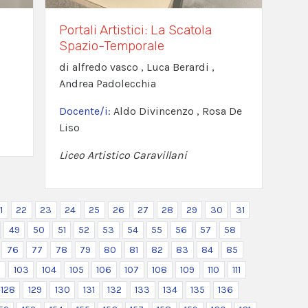
Portali Artistici: La Scatola
Spazio-Temporale
di alfredo vasco , Luca Berardi ,
Andrea Padolecchia
Docente/i:
Aldo Divincenzo , Rosa De
Liso
Liceo Artistico Caravillani
1
22
23
24
25
26
27
28
29
30
31
49
50
51
52
53
54
55
56
57
58
76
77
78
79
80
81
82
83
84
85
2
103
104
105
106
107
108
109
110
111
128
129
130
131
132
133
134
135
136