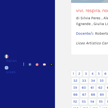
vivi, respira, 
di Silvia Peres , 
Ilgrande , Giulia L
Docente/i:
Robert
Liceo Artistico Car
Italian
|
Greek
1
2
3
4
5
6
32
33
34
35
59
60
61
62
86
87
88
89
112
113
114
115