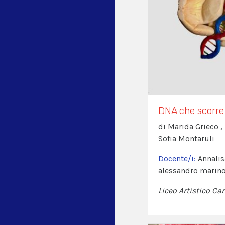
DNA che scorre 
di Marida Grieco ,
Sofia Montaruli
Docente/i:
Annalis
alessandro marin
Liceo Artistico Car