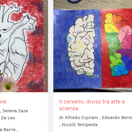
ore
Il cervello, diviso tra arte e
scienza
 , Serena Zaza
di Alfredo Cipriani , Edoardo Bern
 De Leo
, Nicolò Tempesta
a Barile ,