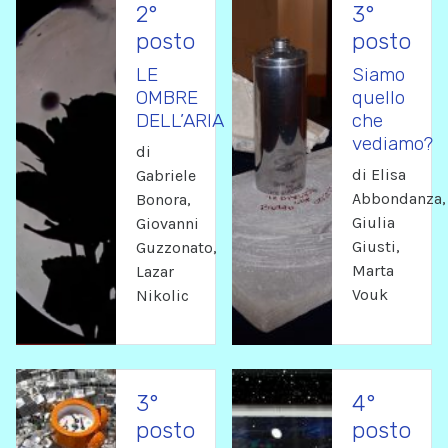
2°
3°
posto
posto
LE
Siamo
OMBRE
quello
DELL’ARIA
che
vediamo?
di
di Elisa
Gabriele
Abbondanza,
Bonora,
Giulia
Giovanni
Giusti,
Guzzonato,
Marta
Lazar
Vouk
Nikolic
3°
4°
posto
posto