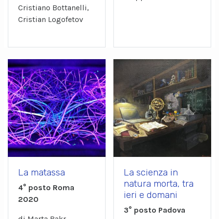
Cristiano Bottanelli,
Cristian Logofetov
La matassa
La scienza in
natura morta, tra
4° posto Roma
ieri e domani
2020
3° posto Padova
di Marta Bakr,