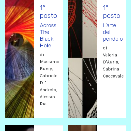
1°
1°
posto
posto
Across
L’arte
The
del
Black
pendolo
Hole
di
di
Valeria
Massimo
D'Auria,
Buniy,
Sabrina
Gabriele
Caccavale
D＇
Andreta,
Alessio
Ria