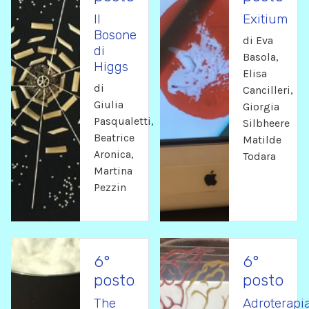
Il
Exitium
Bosone
di Eva
di
Basola,
Higgs
Elisa
di
Cancilleri,
Giulia
Giorgia
Pasqualetti,
Silbheere
Beatrice
Matilde
Aronica,
Todara
Martina
Pezzin
6°
6°
posto
posto
The
Adroterapi