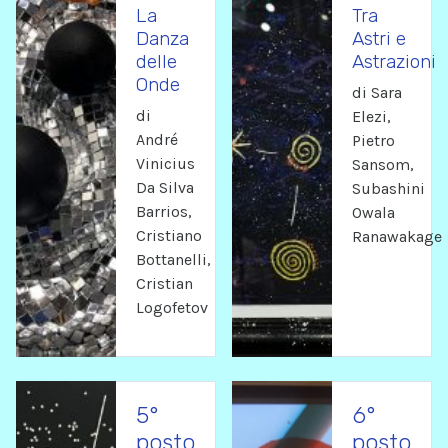
La
Tra
Danza
Astri e
delle
Astrazioni
Onde
di Sara
di
Elezi,
André
Pietro
Vinicius
Sansom,
Da Silva
Subashini
Barrios,
Owala
Cristiano
Ranawakage
Bottanelli,
Cristian
Logofetov
5°
6°
posto
posto