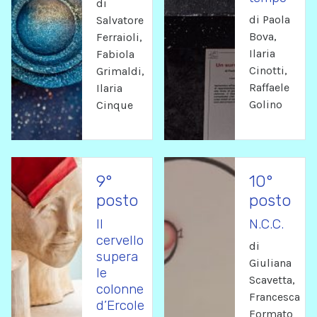
di
di Paola
Salvatore
Bova,
Ferraioli,
Ilaria
Fabiola
Cinotti,
Grimaldi,
Raffaele
Ilaria
Golino
Cinque
9°
10°
posto
posto
Il
N.C.C.
cervello
di
supera
Giuliana
le
Scavetta,
colonne
Francesca
d’Ercole
Formato