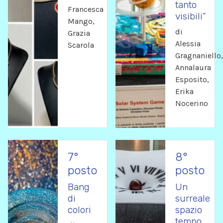
tanto
Francesca
visibili”
Mango,
di
Grazia
Alessia
Scarola
Gragnaniello,
Annalaura
Esposito,
Erika
Nocerino
7°
8°
posto
posto
Bang
Un
di
surreale
colori
spazio
tempo