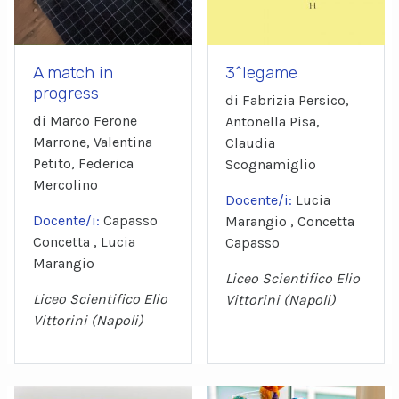
A match in
3^legame
progress
di Fabrizia Persico,
di Marco Ferone
Antonella Pisa,
Marrone, Valentina
Claudia
Petito, Federica
Scognamiglio
Mercolino
Docente/i:
Lucia
Docente/i:
Capasso
Marangio , Concetta
Concetta , Lucia
Capasso
Marangio
Liceo Scientifico Elio
Liceo Scientifico Elio
Vittorini (Napoli)
Vittorini (Napoli)