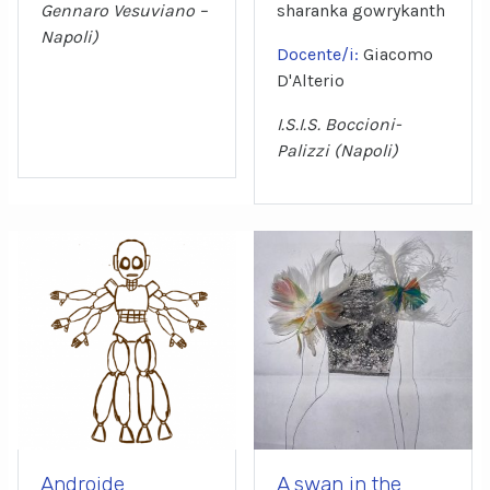
Gennaro Vesuviano –
sharanka gowrykanth
Napoli)
Docente/i:
Giacomo
D'Alterio
I.S.I.S. Boccioni-
Palizzi (Napoli)
Androide
A swan in the