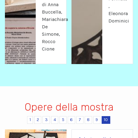
di Anna
,
Buccella,
Eleonora
Mariachiara
Dominici
De
Simone,
Rocco
Cione
Opere della mostra
1
2
3
4
5
6
7
8
9
10