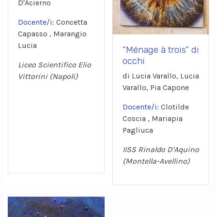
D'Acierno
Docente/i:
Concetta
Capasso , Marangio
Lucia
“Ménage à trois” di
occhi
Liceo Scientifico Elio
di Lucia Varallo, Lucia
Vittorini (Napoli)
Varallo, Pia Capone
Docente/i:
Clotilde
Coscia , Mariapia
Pagliuca
IISS Rinaldo D’Aquino
(Montella-Avellino)