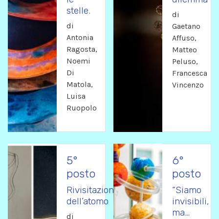
stelle.
di
di
Gaetano
Antonia
Affuso,
Ragosta,
Matteo
Noemi
Peluso,
Di
Francesca
Matola,
Vincenzo
Luisa
Ruopolo
5°
6°
posto
posto
Rivisitazione
“Siamo
dell’atomo
invisibili,
ma…
di