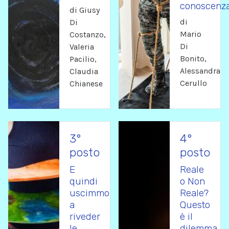
conoscenz
di Giusy
di
Di
Mario
Costanzo,
Di
Valeria
Bonito,
Pacilio,
Alessandra
Claudia
Cerullo
Chianese
3°
4°
posto
posto
E
Reale
quindi
o Non
uscimmo
Reale?
a
Questo
riveder
è il
le
dilemma