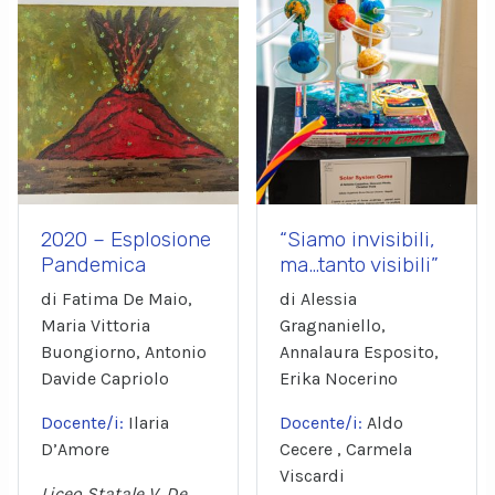
2020 – Esplosione
“Siamo invisibili,
Pandemica
ma…tanto visibili”
di Fatima De Maio,
di Alessia
Maria Vittoria
Gragnaniello,
Buongiorno, Antonio
Annalaura Esposito,
Davide Capriolo
Erika Nocerino
Docente/i:
Ilaria
Docente/i:
Aldo
D’Amore
Cecere , Carmela
Viscardi
Liceo Statale V. De