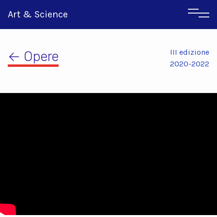
Art & Science
III edizione
← Opere
2020-2022
Inglese
Greco