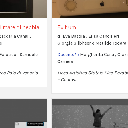
l mare di nebbia
Exitium
Zaccaria Canal ,
di Eva Basola , Elisa Cancilleri ,
e
Giorgia Silbheer e Matilde Todara
 Falotico , Samuele
Docente/i:
Margherita Cena , Grazi
Camera
rco Polo di Venezia
Liceo Artistico Statale Klee-Barab
– Genova