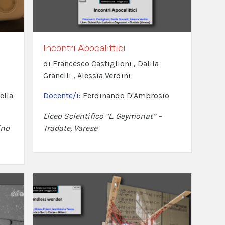
Incontri Apocalittici
di Francesco Castiglioni , Dalila
Granelli , Alessia Verdini
ella
Docente/i:
Ferdinando D'Ambrosio
Liceo Scientifico “L. Geymonat” –
ino
Tradate, Varese