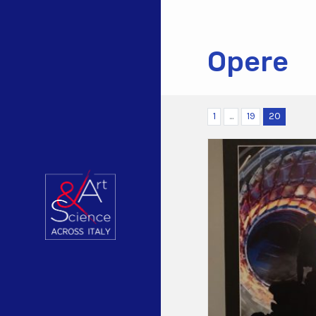
Opere
1
...
19
20