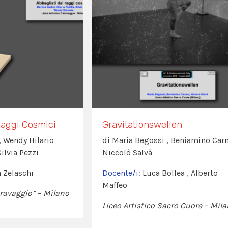
Raggi Cosmici
Gravitationswellen
 , Wendy Hilario
di Maria Begossi , Beniamino Car
ilvia Pezzi
Niccolò Salvà
 Zelaschi
Docente/i:
Luca Bollea , Alberto
Maffeo
aravaggio” – Milano
Liceo Artistico Sacro Cuore – Mil