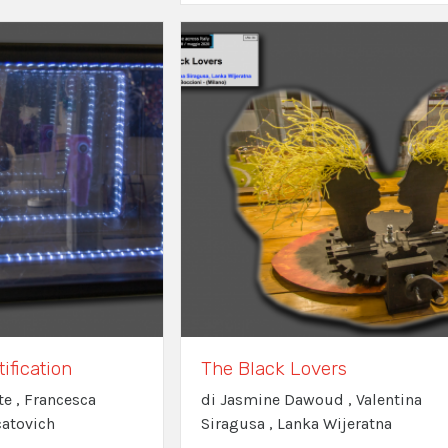
ification
The Black Lovers
te , Francesca
di Jasmine Dawoud , Valentina
catovich
Siragusa , Lanka Wijeratna