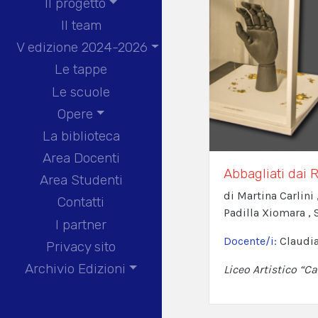
Il progetto
Il team
V edizione 2024-2026
Le tappe
Le scuole
Opere
La biblioteca
Area Docenti
Abbagliati dai 
Area Studenti
di Martina Carlini
Contatti
Padilla Xiomara , S
I partner
Docente/i:
Claudia
Privacy sito
Archivio Edizioni
Liceo Artistico “C