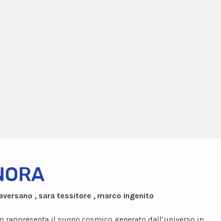
NORA
 aversano , sara tessitore , marco ingenito
to rappresenta il suono cosmico generato dall’universo in