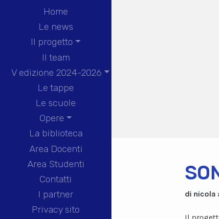
Home
Le news
Il progetto
Il team
V edizione 2024-2026
Le tappe
Le scuole
Opere
La biblioteca
Area Docenti
Area Studenti
SO
Contatti
I partner
di nicola
Privacy sito
Il proget