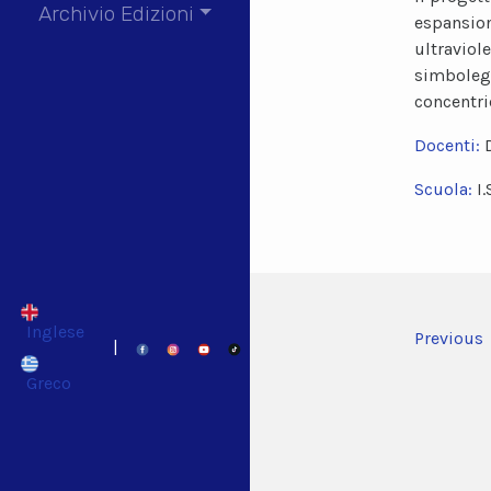
Archivio Edizioni
espansion
ultraviol
simbolegg
concentri
Docenti:
Scuola:
I
Inglese
Previous
|
Greco