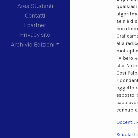
Area Studenti
qualsiasi
algoritmo
Contatti
se n è dis
I partner
non dimost
Privacy sito
Graficame
alla radi
Archivio Edizioni
molteplic
“Albero R
che l’arte
Così l’al
ridondant
oggetto ra
esposto, 
capolavor
connubio 
Docenti:
Scuola:
L