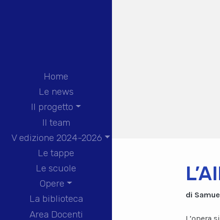
Home
Le news
Il progetto
Il team
V edizione 2024-2026
Le tappe
L’A
Le scuole
Opere
di Samue
La biblioteca
Area Docenti
L’opera s