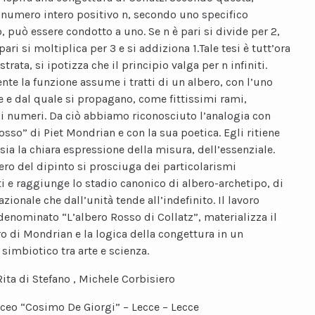
 numero intero positivo n, secondo uno specifico
, può essere condotto a uno. Se n è pari si divide per 2,
pari si moltiplica per 3 e si addiziona 1.Tale tesi è tutt’ora
rata, si ipotizza che il principio valga per n infiniti.
nte la funzione assume i tratti di un albero, con l’uno
ce e dal quale si propagano, come fittissimi rami,
i numeri. Da ciò abbiamo riconosciuto l’analogia con
osso” di Piet Mondrian e con la sua poetica. Egli ritiene
 sia la chiara espressione della misura, dell’essenziale.
bero del dipinto si prosciuga dei particolarismi
i e raggiunge lo stadio canonico di albero-archetipo, di
zionale che dall’unità tende all’indefinito. Il lavoro
denominato “L’albero Rosso di Collatz”, materializza il
o di Mondrian e la logica della congettura in un
simbiotico tra arte e scienza.
Rita di Stefano , Michele Corbisiero
iceo “Cosimo De Giorgi” – Lecce – Lecce